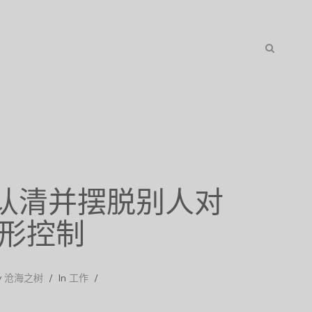
S
E
A
认清并摆脱别人对
R
形控制
C
y
沧海之树
In
工作
H