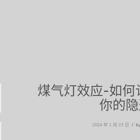
煤气灯效应-如何
你的隐
2024 年 1 月 23 日
b