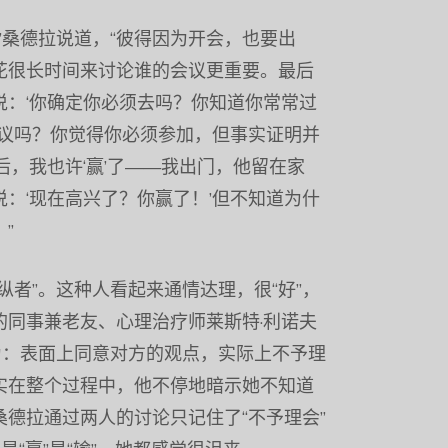
”桑德拉说道，“彼得因为开会，也要出
花很长时间来讨论谁的会议更重要。最后
说：‘你确定你必须去吗？你知道你常常过
会议吗？你觉得你必须参加，但事实证明并
后，我也许‘赢’了——我出门，他留在家
：‘现在高兴了？你赢了！’但不知道为什
”
纵者”。这种人看起来通情达理，很“好”，
的同事兼老友、心理治疗师莱斯特·利诺夫
为：表面上同意对方的观点，实际上不予理
实在整个过程中，他不停地暗示她不知道
德拉通过两人的讨论只记住了“不予理会”