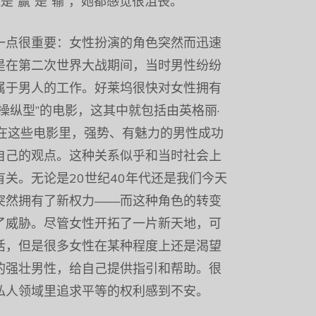
是“赢”是“输”，她都感觉很沮丧。
一点很重要：女性扮演的角色突然而迅速
是在第二次世界大战期间，当时男性纷纷
属于男人的工作。好莱坞很快对女性拥有
操纵型”的电影，这其中就包括由英格丽·
。在这些电影里，强势、有魅力的男性成功
自己的观点。这种关系似乎和当时社会上
关。无论是20世纪40年代还是我们今天
突然拥有了新权力——而这种角色的转变
了威胁。尽管女性开拓了一片新天地，可
活，但是很多女性在某种程度上还是渴望
的强壮男性，给自己提供指引和帮助。很
私人领域里追求平等的权利感到不安。