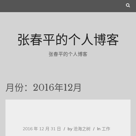
Skip
S
to
E
content
A
张春平的个人博客
R
C
张春平的个人博客
H
月份：2016年12月
2016 年 12 月 31 日
by
沧海之树
In
工作