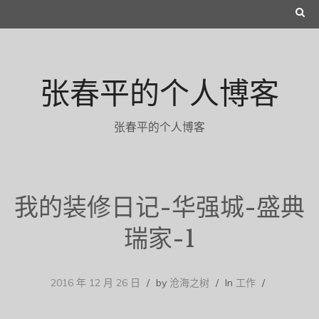
Skip
S
to
E
content
A
张春平的个人博客
R
C
张春平的个人博客
H
我的装修日记-华强城-盛典
瑞家-1
2016 年 12 月 26 日
by
沧海之树
In
工作