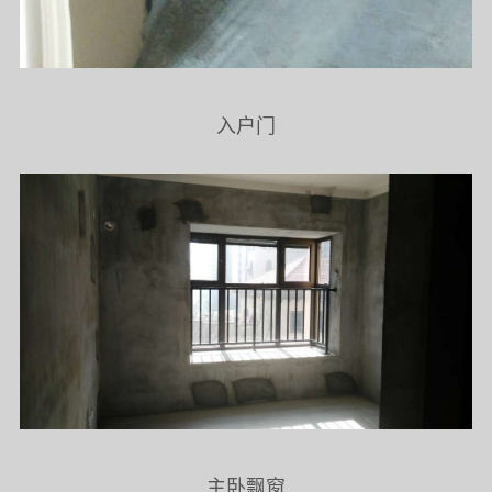
入户门
主卧飘窗