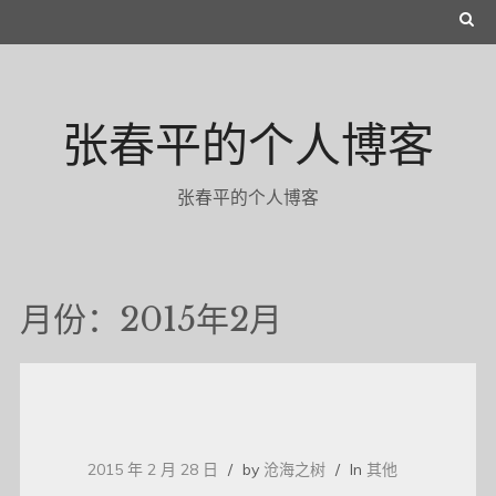
Skip
S
to
E
content
A
张春平的个人博客
R
C
张春平的个人博客
H
月份：2015年2月
2015 年 2 月 28 日
by
沧海之树
In
其他