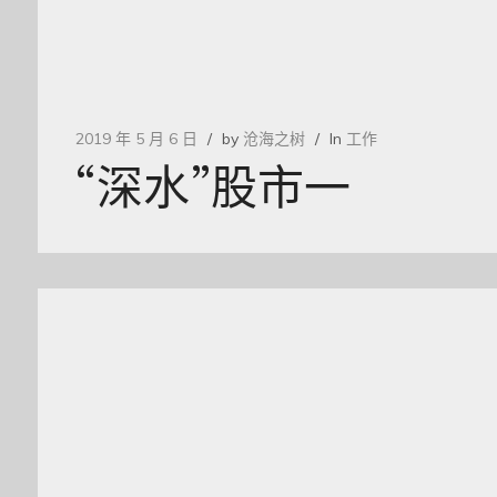
2019 年 5 月 6 日
by
沧海之树
In
工作
“深水”股市一