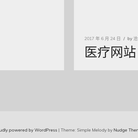
2017 年 6 月 24 日
by
沧
医疗网站
udly powered by WordPress
|
Theme: Simple Melody by
Nudge The