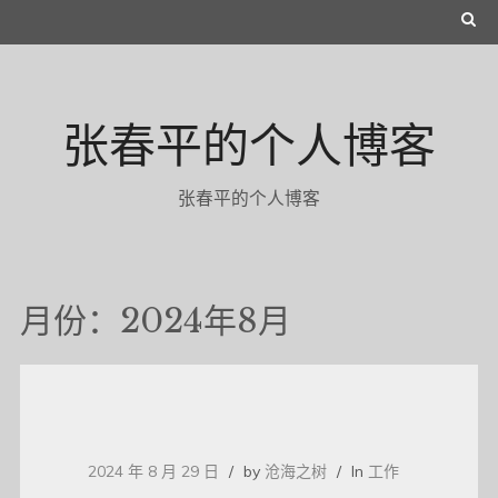
Skip
S
to
E
content
A
张春平的个人博客
R
C
张春平的个人博客
H
月份：2024年8月
2024 年 8 月 29 日
by
沧海之树
In
工作