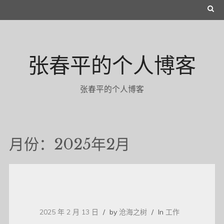
Skip
S
to
E
content
A
张春平的个人博客
R
C
张春平的个人博客
H
月份：2025年2月
2025 年 2 月 13 日
by
沧海之树
In
工作