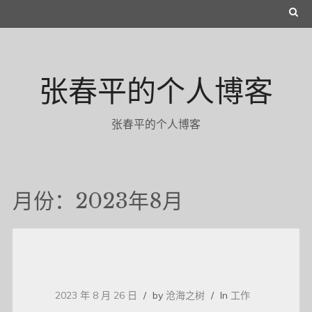
Skip
S
to
E
content
A
张春平的个人博客
R
C
张春平的个人博客
H
月份：2023年8月
2023 年 8 月 26 日
by
沧海之树
In
工作