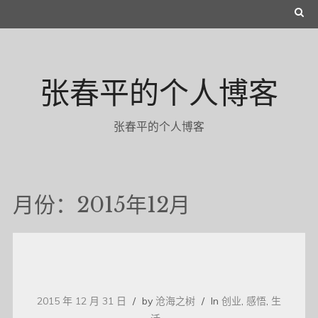
Skip
S
to
E
content
A
张春平的个人博客
R
C
张春平的个人博客
H
月份：2015年12月
2015 年 12 月 31 日
by
沧海之树
In
创业
,
感悟
,
生