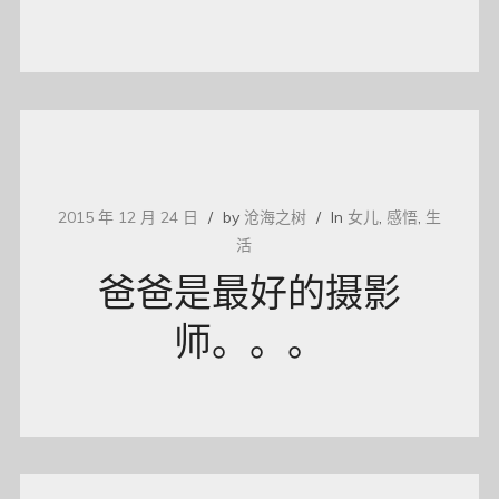
2015 年 12 月 24 日
by
沧海之树
In
女儿
,
感悟
,
生
活
爸爸是最好的摄影
师。。。