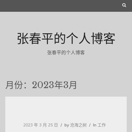
Skip
S
to
E
content
A
张春平的个人博客
R
C
张春平的个人博客
H
月份：2023年3月
2023 年 3 月 25 日
by
沧海之树
In
工作