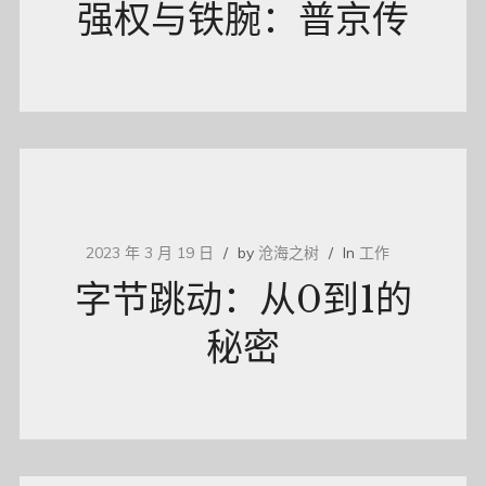
强权与铁腕：普京传
2023 年 3 月 19 日
by
沧海之树
In
工作
字节跳动：从0到1的
秘密