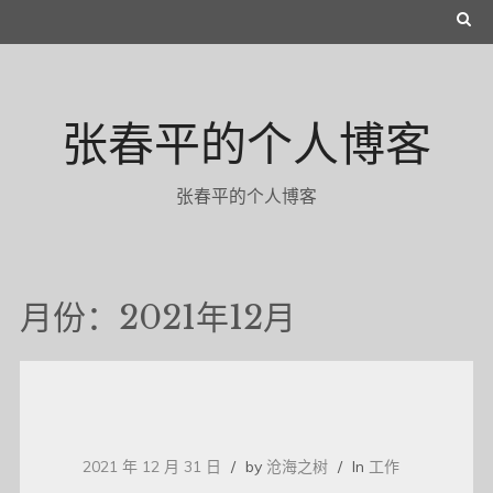
Skip
S
to
E
content
A
张春平的个人博客
R
C
张春平的个人博客
H
月份：2021年12月
2021 年 12 月 31 日
by
沧海之树
In
工作