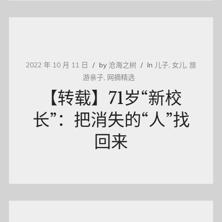
2022 年 10 月 11 日
by
沧海之树
In
儿子
,
女儿
,
旅
游亲子
,
网摘精选
【转载】71岁“新校
长”：把消失的“人”找
回来