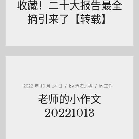
收藏！二十大报告最全
摘引来了【转载】
2022 年 10 月 14 日
by
沧海之树
In
工作
老师的小作文
20221013