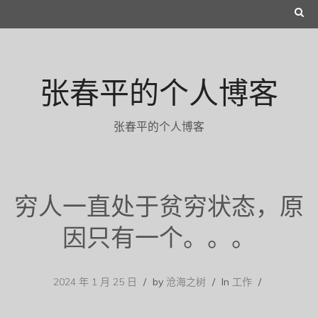
Skip
S
to
E
content
A
张春平的个人博客
R
C
张春平的个人博客
H
穷人一直处于贫穷状态，原
因只有一个。。。
2024 年 1 月 25 日
by
沧海之树
In
工作