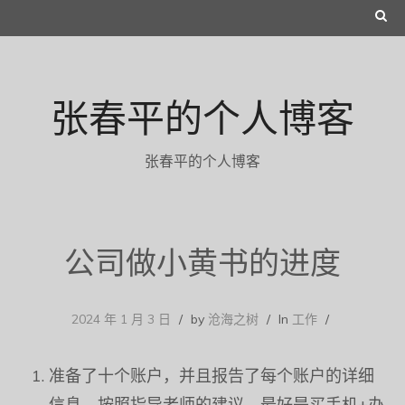
Skip
S
to
E
content
A
张春平的个人博客
R
C
张春平的个人博客
H
公司做小黄书的进度
2024 年 1 月 3 日
by
沧海之树
In
工作
准备了十个账户，并且报告了每个账户的详细
信息，按照指导老师的建议，最好是买手机+办