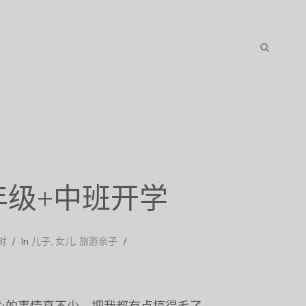
S
E
A
三年级+中班开学
R
C
树
In
儿子
,
女儿
,
旅游亲子
H