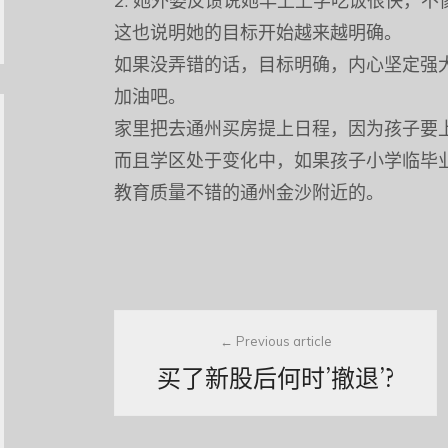
2. 她外婆反馈说她早上上学吃饭很快，
这也说明她的目标开始越来越明确。
如果没弄错的话，目标明确，内心坚定强
加油吧。
家里把去通州买房提上日程，因为孩子要
而且学区处于变化中，如果孩子小学临毕
教育质量不错的通州金沙附近的。
Post
Previous article
navigation
买了新股后何时’撤退’?