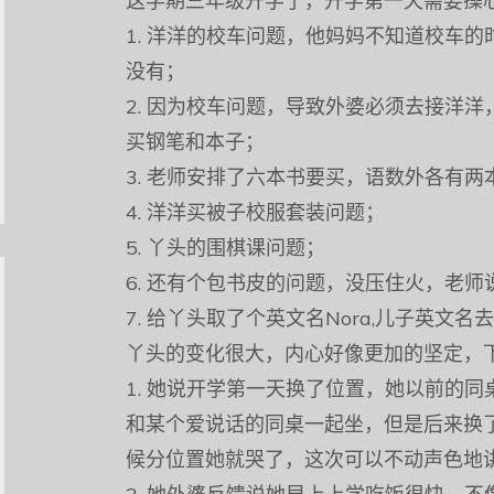
这学期三年级开学了，开学第一天需要操
1. 洋洋的校车问题，他妈妈不知道校车
没有；
2. 因为校车问题，导致外婆必须去接洋
买钢笔和本子；
3. 老师安排了六本书要买，语数外各有两
4. 洋洋买被子校服套装问题；
5. 丫头的围棋课问题；
6. 还有个包书皮的问题，没压住火，老
7. 给丫头取了个英文名Nora,儿子英文名去年
丫头的变化很大，内心好像更加的坚定，
1. 她说开学第一天换了位置，她以前的
和某个爱说话的同桌一起坐，但是后来换
候分位置她就哭了，这次可以不动声色地