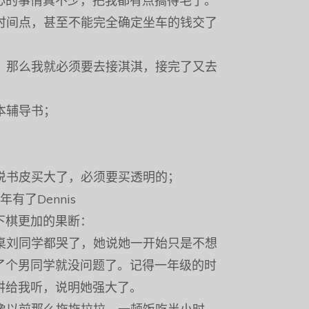
心的事情真不少，把我都有点搞得毛了。
的时间点，甚至不能完全确定坐车的钱交了
洋，那么我就必须要去接淇淇，接完了又去
本辅导书；
师说书皮买大了，必须要买透明的；
有了Dennis
下棋更加的果断：
同桌刘同学都哭了，她说她一开始只是不想
了个男同学就没问题了。记得一年级的时
讲给我听，说明她强大了。