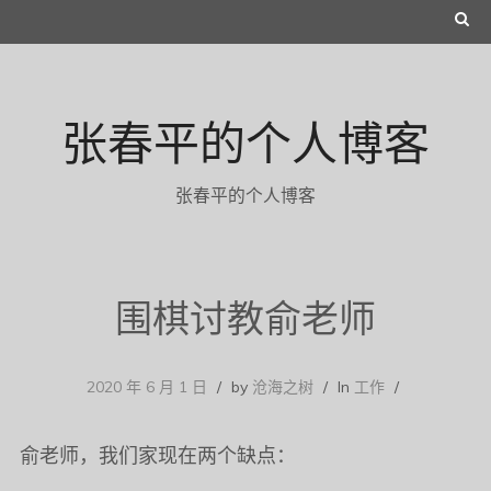
Skip
S
to
E
content
A
张春平的个人博客
R
C
张春平的个人博客
H
围棋讨教俞老师
2020 年 6 月 1 日
by
沧海之树
In
工作
俞老师，我们家现在两个缺点：