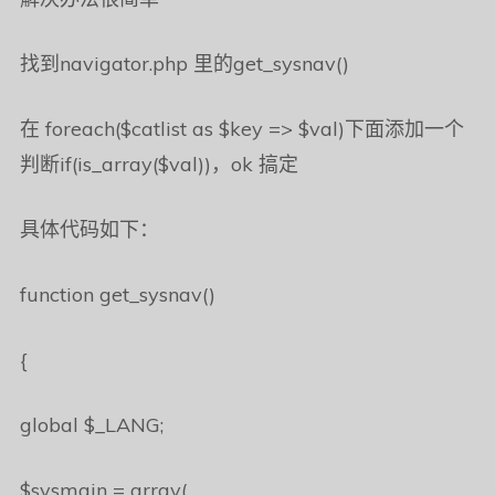
找到navigator.php 里的get_sysnav()
在 foreach($catlist as $key => $val)下面添加一个
判断if(is_array($val))，ok 搞定
具体代码如下：
function get_sysnav()
{
global $_LANG;
$sysmain = array(