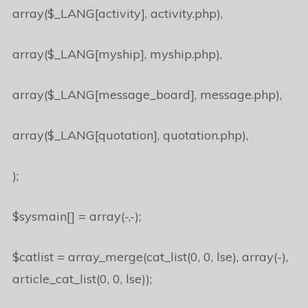
array($_LANG[activity], activity.php),
array($_LANG[myship], myship.php),
array($_LANG[message_board], message.php),
array($_LANG[quotation], quotation.php),
);
$sysmain[] = array(-,-);
$catlist = array_merge(cat_list(0, 0, lse), array(-),
article_cat_list(0, 0, lse));