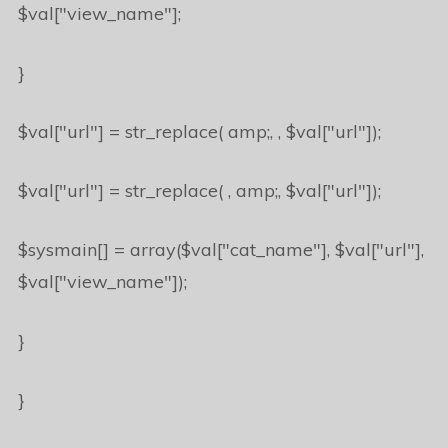
$val["view_name"];
}
$val["url"] = str_replace( amp;, , $val["url"]);
$val["url"] = str_replace( , amp;, $val["url"]);
$sysmain[] = array($val["cat_name"], $val["url"],
$val["view_name"]);
}
}