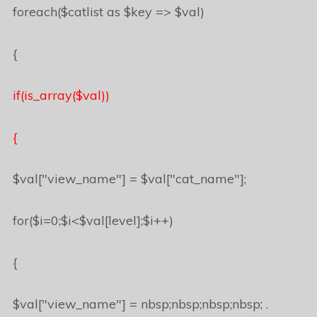
foreach($catlist as $key => $val)
{
if(is_array($val))
{
$val["view_name"] = $val["cat_name"];
for($i=0;$i<$val[level];$i++)
{
$val["view_name"] = nbsp;nbsp;nbsp;nbsp; .