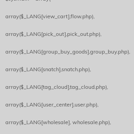
array($_LANG[view_cart],flow.php),
array($_LANG[pick_out],pick_out.php),
array($_LANG[group_buy_goods],group_buy.php),
array($_LANG[snatch],snatch.php),
array($_LANG[tag_cloud],tag_cloud.php),
array($_LANG[user_center],user.php),
array($_LANG[wholesale], wholesale.php),