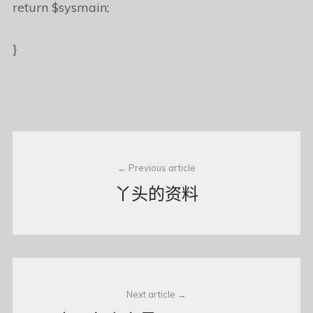
return $sysmain;
}
Post
Previous article
navigation
丫头的资料
Next article