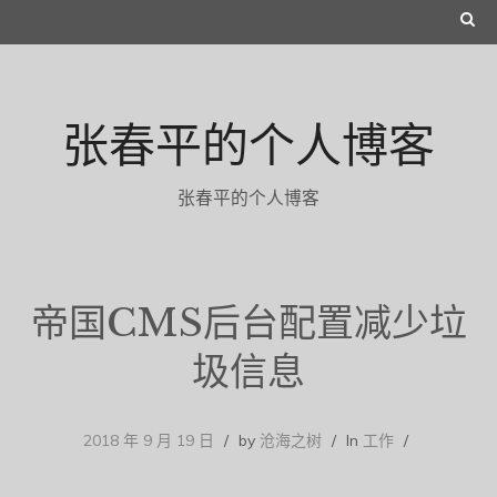
Skip
S
to
E
content
A
张春平的个人博客
R
C
张春平的个人博客
H
帝国CMS后台配置减少垃
圾信息
2018 年 9 月 19 日
by
沧海之树
In
工作