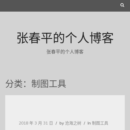
Skip
S
to
E
content
A
张春平的个人博客
R
C
张春平的个人博客
H
分类：制图工具
2018 年 3 月 31 日
by
沧海之树
In
制图工具